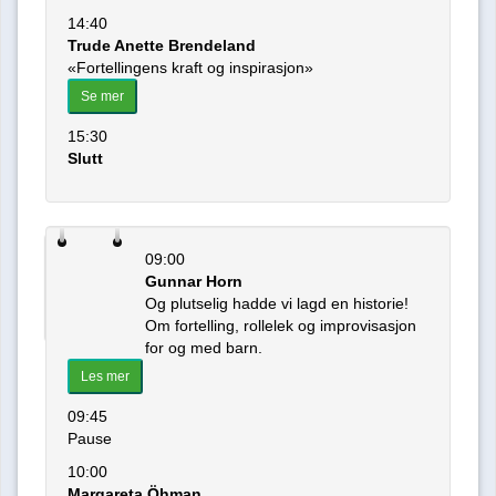
14:40
Trude Anette Brendeland
«Fortellingens kraft og inspirasjon»
Se mer
15:30
Slutt
09:00
28
Gunnar Horn
Og plutselig hadde vi lagd en historie!
april
Om fortelling, rollelek og improvisasjon
for og med barn.
Les mer
09:45
Pause
10:00
Margareta Öhman