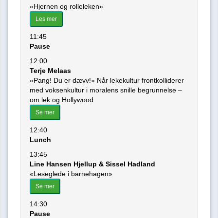
«Hjernen og rolleleken»
Les mer
11:45
Pause
12:00
Terje Melaas
«Pang! Du er dævv!» Når lekekultur frontkolliderer
med voksenkultur i moralens snille begrunnelse –
om lek og Hollywood
Se mer
12:40
Lunch
13:45
Line Hansen Hjellup & Sissel Hadland
«Leseglede i barnehagen»
Se mer
14:30
Pause