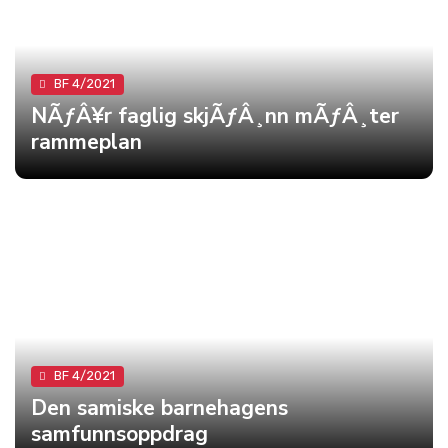
BF 4/2021
NÃƒÂ¥r faglig skjÃƒÂ¸nn mÃƒÂ¸ter
rammeplan
BF 4/2021
Den samiske barnehagens
samfunnsoppdrag