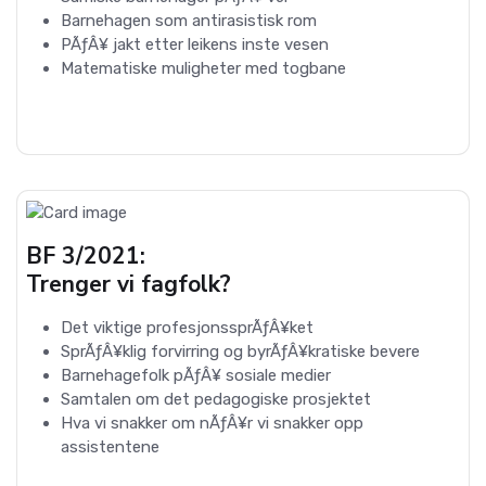
Barnehagen som antirasistisk rom
PÃƒÂ¥ jakt etter leikens inste vesen
Matematiske muligheter med togbane
BF 3/2021:
Trenger vi fagfolk?
Det viktige profesjonssprÃƒÂ¥ket
SprÃƒÂ¥klig forvirring og byrÃƒÂ¥kratiske bevere
Barnehagefolk pÃƒÂ¥ sosiale medier
Samtalen om det pedagogiske prosjektet
Hva vi snakker om nÃƒÂ¥r vi snakker opp
assistentene