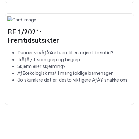
BF 1/2021:
Fremtidsutsikter
Danner vi vÃƒÂ¥re barn til en ukjent fremtid?
TrÃƒÂ¸st som grep og begrep
Skjerm eller skjerming?
ÃƒËœkologisk mat i mangfoldige barnehager
Jo skumlere det er, desto viktigere ÃƒÂ¥ snakke om