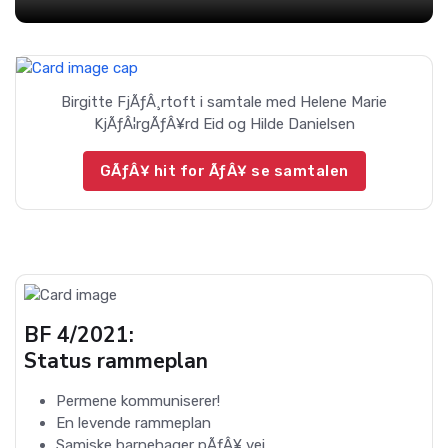
Birgitte FjÃƒÂ¸rtoft i samtale med Helene Marie
KjÃƒÂ¦rgÃƒÂ¥rd Eid og Hilde Danielsen
GÃƒÂ¥ hit for ÃƒÂ¥ se samtalen
BF 4/2021:
Status rammeplan
Permene kommuniserer!
En levende rammeplan
Samiske barnehager pÃƒÂ¥ vei