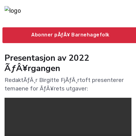
Abonner pÃƒÂ¥ Barnehagefolk
Presentasjon av 2022
ÃƒÂ¥rgangen
RedaktÃƒÂ¸r Birgitte FjÃƒÂ¸rtoft presenterer
temaene for ÃƒÂ¥rets utgaver: