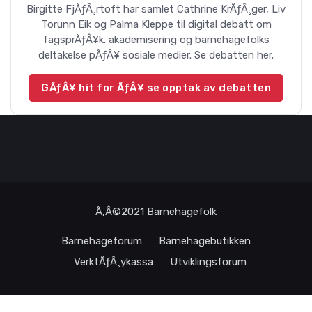
Birgitte FjÃƒÂ¸rtoft har samlet Cathrine KrÃƒÂ¸ger, Liv
Torunn Eik og Palma Kleppe til digital debatt om
fagsprÃƒÂ¥k. akademisering og barnehagefolks
deltakelse pÃƒÂ¥ sosiale medier. Se debatten her.
GÃƒÂ¥ hit for ÃƒÂ¥ se opptak av debatten
Ã‚Â©2021
Barnehagefolk
Barnehageforum
Barnehagebutikken
VerktÃƒÂ¸ykassa
Utviklingsforum