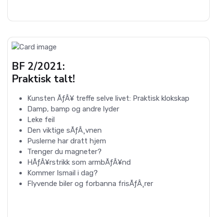
BF 2/2021:
Praktisk talt!
Kunsten ÃƒÂ¥ treffe selve livet: Praktisk klokskap
Damp, bamp og andre lyder
Leke feil
Den viktige sÃƒÂ¸vnen
Puslerne har dratt hjem
Trenger du magneter?
HÃƒÂ¥rstrikk som armbÃƒÂ¥nd
Kommer Ismail i dag?
Flyvende biler og forbanna frisÃƒÂ¸rer