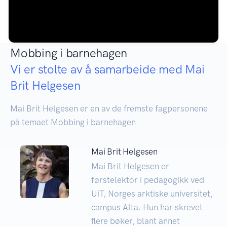
Mobbing i barnehagen
Vi er stolte av å samarbeide med Mai
Brit Helgesen
Mai Brit Helgesen er en av de fremste fagpersonene
på temaet Mobbing i barnehagen
Mai Brit Helgesen
Mai Brit Helgesen er
førstelektor i pedagogikk ved
UiT, Norges arktiske universitet,
campus Alta. Hun har skrevet
flere bøker, blant annet