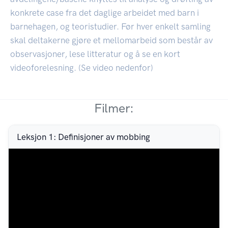
konkrete case fra det daglige arbeidet med barn i
barnehagen, og teoristudier. Før hver enkelt samling
skal deltakerne gjøre et mellomarbeid som består av
observasjoner, lese litteratur og å se en kort
videoforelesning. (Se video nedenfor)
Filmer:
Leksjon 1: Definisjoner av mobbing