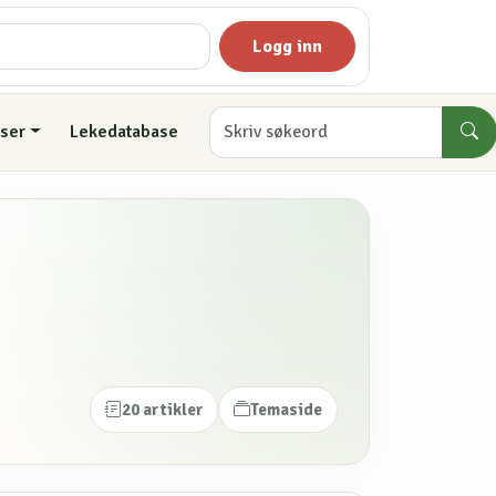
Logg inn
ser
Lekedatabase
20 artikler
Temaside