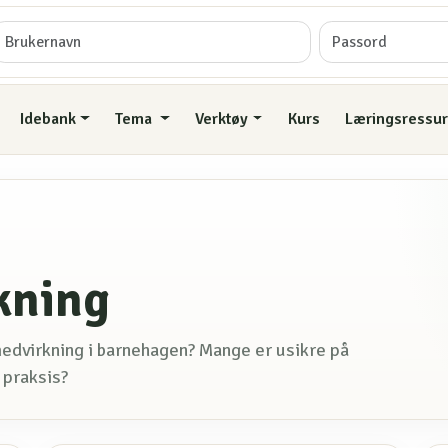
Idebank
Tema
Verktøy
Kurs
Læringsressur
kning
 medvirkning i barnehagen? Mange er usikre på
 praksis?