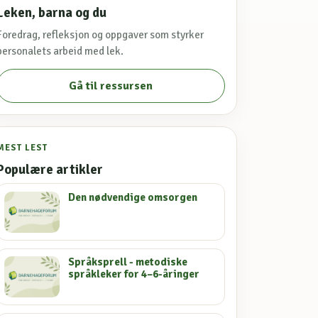
Leken, barna og du
Foredrag, refleksjon og oppgaver som styrker
personalets arbeid med lek.
Gå til ressursen
MEST LEST
Populære artikler
Den nødvendige omsorgen
Språksprell - metodiske
språkleker for 4–6-åringer