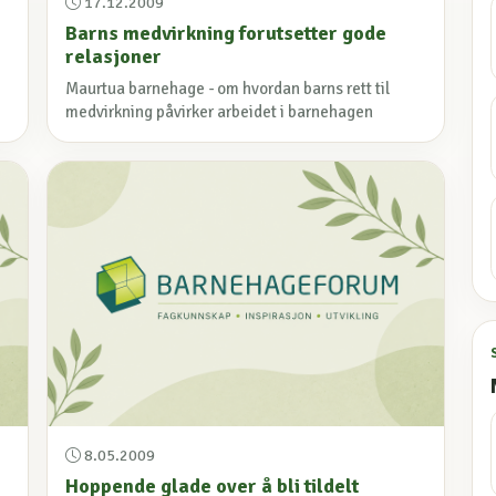
17.12.2009
Barns medvirkning forutsetter gode
relasjoner
Maurtua barnehage - om hvordan barns rett til
medvirkning påvirker arbeidet i barnehagen
8.05.2009
Hoppende glade over å bli tildelt