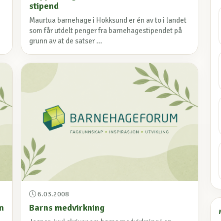
stipend
Maurtua barnehage i Hokksund er én av to i landet
som får utdelt penger fra barnehagestipendet på
grunn av at de satser ...
6.03.2008
n
Barns medvirkning