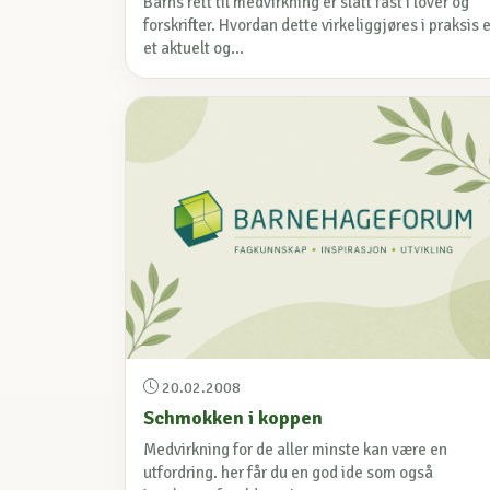
Barns rett til medvirkning er slått fast i lover og
forskrifter. Hvordan dette virkeliggjøres i praksis 
et aktuelt og...
20.02.2008
Schmokken i koppen
Medvirkning for de aller minste kan være en
utfordring. her får du en god ide som også