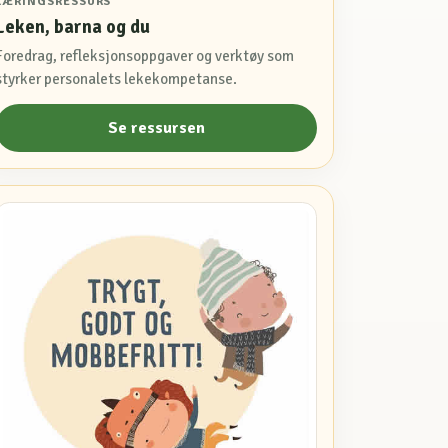
LÆRINGSRESSURS
Leken, barna og du
Foredrag, refleksjonsoppgaver og verktøy som
styrker personalets lekekompetanse.
Se ressursen