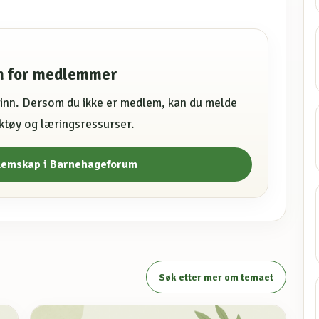
en for medlemmer
e inn. Dersom du ikke er medlem, kan du melde
erktøy og læringsressurser.
lemskap i Barnehageforum
Søk etter mer om temaet