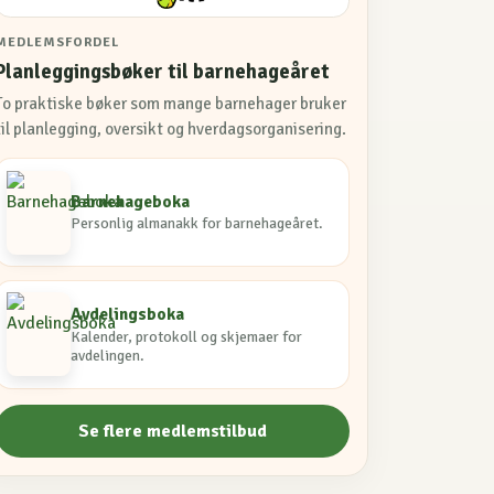
MEDLEMSFORDEL
Planleggingsbøker til barnehageåret
To praktiske bøker som mange barnehager bruker
til planlegging, oversikt og hverdagsorganisering.
Barnehageboka
Personlig almanakk for barnehageåret.
Avdelingsboka
Kalender, protokoll og skjemaer for
avdelingen.
Se flere medlemstilbud