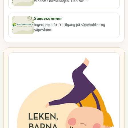
filosofi i barnehagen. Den tar ...
Sansesommer
Ingenting slår fri tilgang på såpebob­ler og
såpeskum.