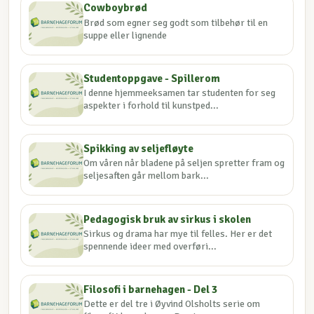
Cowboybrød
Brød som egner seg godt som tilbehør til en
suppe eller lignende
Studentoppgave - Spillerom
I denne hjemmeeksamen tar studenten for seg
aspekter i forhold til kunstped...
Spikking av seljefløyte
Om våren når bladene på seljen spretter fram og
seljesaften går mellom bark...
Pedagogisk bruk av sirkus i skolen
Sirkus og drama har mye til felles. Her er det
spennende ideer med overføri...
Filosofi i barnehagen - Del 3
Dette er del tre i Øyvind Olsholts serie om