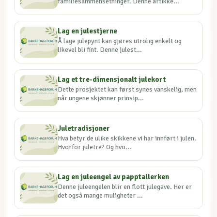
familiesammensetninger. Denne artikke...
Lag en julestjerne
Å lage julepynt kan gjøres utrolig enkelt og
likevel bli fint. Denne julest...
Lag et tre-dimensjonalt julekort
Dette prosjektet kan først synes vanskelig, men
når ungene skjønner prinsip...
Juletradisjoner
Hva betyr de ulike skikkene vi har innført i julen.
Hvorfor juletre? Og hvo...
Lag en juleengel av papptallerken
Denne juleengelen blir en flott julegave. Her er
det også mange muligheter ...