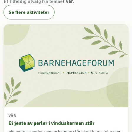
Et tilfeldig utvalg fra temaet
Vår
.
Se flere aktiviteter
VÅR
Ei jente av perler i vinduskarmen står
«Ei jente av perler i vinduskarmen står blant barns tulipaner,