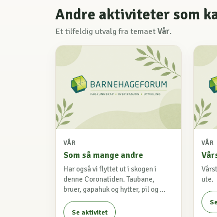
Andre aktiviteter som k
Et tilfeldig utvalg fra temaet
Vår
.
VÅR
VÅR
Som så mange andre
Vår
Har også vi flyttet ut i skogen i
Vårs
denne Coronatiden. Taubane,
ute.
bruer, gapahuk og hytter, pil og ...
Se
Se aktivitet