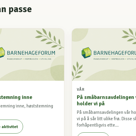
an passe
VÅR
stemning inne
På småbarnsavdelingen 
holder vi på
temning inne, høststemning
På småbarnsavdelingen vår ho
vi på å sår litt ulike frø. Disse s
forhåpentligvis ette...
 aktivitet