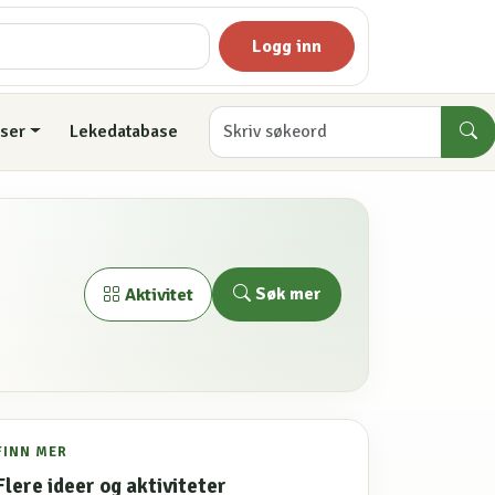
Logg inn
ser
Lekedatabase
Søk mer
Aktivitet
FINN MER
Flere ideer og aktiviteter