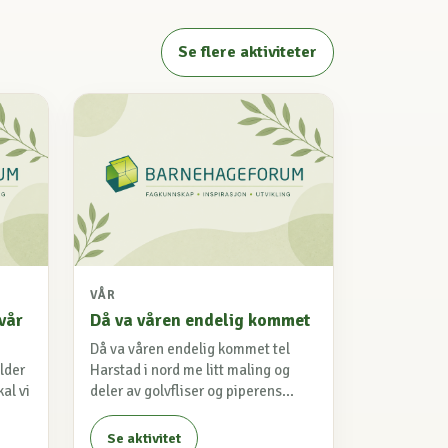
Se flere aktiviteter
VÅR
vår
Då va våren endelig kommet
Då va våren endelig kommet tel
lder
Harstad i nord me litt maling og
kal vi
deler av golvfliser og piperens...
Se aktivitet