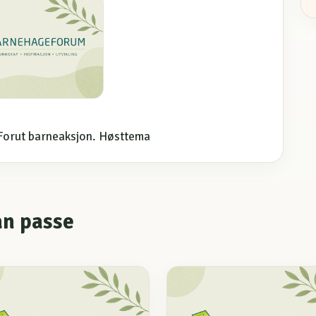
or Forut barneaksjon. Høsttema
an passe