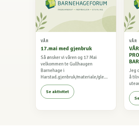
VÅR
VÅR
17.mai med gjenbruk
VÅR
PRO
Så ønsker vi våren og 17 Mai
BAR
velkommen te Gullhaugen
Barnehage i
Jeg 
Harstad.gjenbruk/materiale/gle...
å ti
utear
Se aktivitet
Se