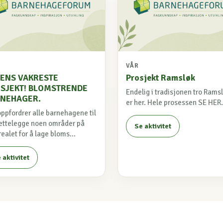
VÅR
ENS VAKRESTE
Prosjekt Ramsløk
SJEKT! BLOMSTRENDE
Endelig i tradisjonen tro Rams
NEHAGER.
er her. Hele prosessen SE HER.
oppfordrer alle barnehagene til
lrettelegge noen områder på
Se aktivitet
ealet for å lage bloms...
 aktivitet