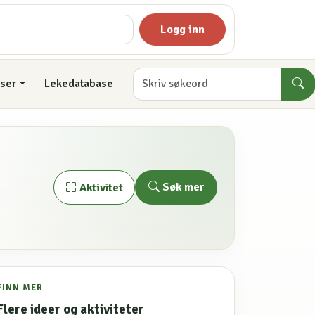
Logg inn
ser
Lekedatabase
Søk mer
Aktivitet
FINN MER
Flere ideer og aktiviteter