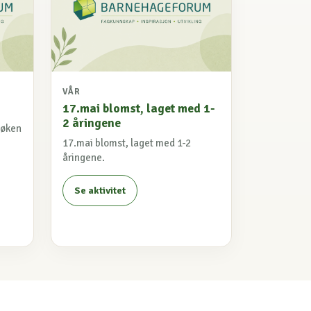
VÅR
17.mai blomst, laget med 1-
2 åringene
løken
17.mai blomst, laget med 1-2
åringene.
Se aktivitet