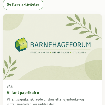
Se flere aktiviteter
VÅR
VI fant paprikafrø
VI fant paprikafrø, lagde drivhus etter gjenbruks- og
innfallsmetoden, og sådde i dag: