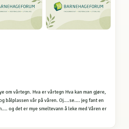
mye om vårtegn. Hva er vårtegn Hva kan man gjøre,
 bålplassen vår på våren. Oj....se.... jeg fant en
.... og det er mye smeltevann å leke med Våren er