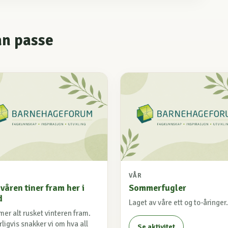
an passe
VÅR
våren tiner fram her i
Sommerfugler
d
Laget av våre ett og to-åringer.
er alt rusket vinteren fram.
ligvis snakker vi om hva all
Se aktivitet