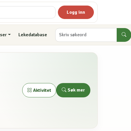
Logg inn
ser
Lekedatabase
Søk mer
Aktivitet