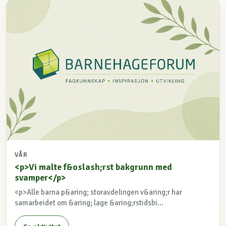
VÅR
<p>Vi malte f&oslash;rst bakgrunn med
svamper</p>
<p>Alle barna p&aring; storavdelingen v&aring;r har
samarbeidet om &aring; lage &aring;rstidsbi...