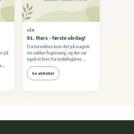
VÅR
01. Mars - første vårdag!
Fra tursekken kom det på magisk
er på
vis vakker fuglesang, og der var
også et brev fra trekkfuglene ...
...
Se aktivitet