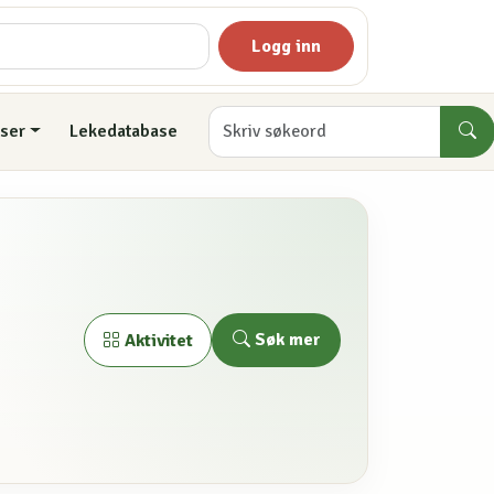
Logg inn
ser
Lekedatabase
Søk mer
Aktivitet