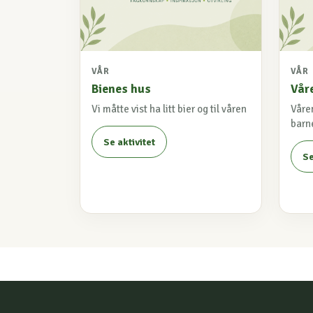
VÅR
VÅR
Bienes hus
Våre
Vi måtte vist ha litt bier og til våren
Våren
barn
Se aktivitet
Se