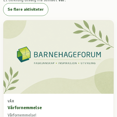
Et tilfeldig utvalg fra temaet
Vår
.
Se flere aktiviteter
VÅR
Vårfornemmelse
Vårfornemmelse!