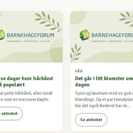
VÅR
isse dager hvor hårbånd
Det går i litt blomster om
så populært
dagen
i perle hårbånd, eller rundt
Syrin og løvetann med en god
en som en tversoversløyfe.
blandings. Og et par tomatpla
ble det også.Nederst har sk...
 aktivitet
Se aktivitet