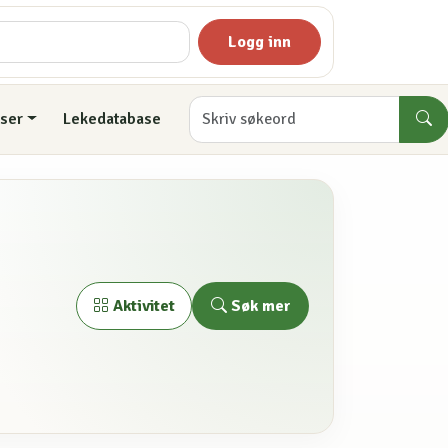
Logg inn
ser
Lekedatabase
Søk mer
Aktivitet