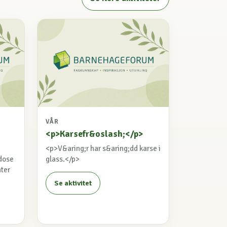
VÅR
<p>Karsefr&oslash;</p>
<p>V&aring;r har s&aring;dd karse i
 dose
glass.</p>
nter
Se aktivitet