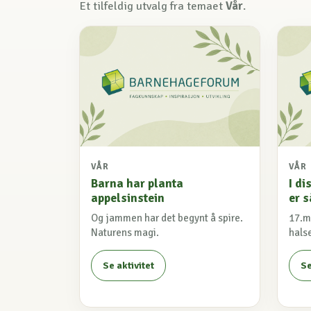
Et tilfeldig utvalg fra temaet
Vår
.
VÅR
VÅR
Barna har planta
I d
appelsinstein
er 
Og jammen har det begynt å spire.
17.ma
Naturens magi.
hals
Se aktivitet
Se