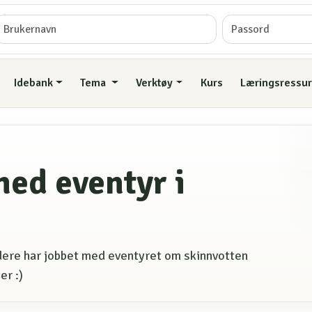
Idebank
Tema
Verktøy
Kurs
Læringsressur
med eventyr i
n dere har jobbet med eventyret om skinnvotten
er :)