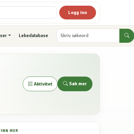
Logg inn
ser
Lekedatabase
Søk mer
Aktivitet
FINN MER