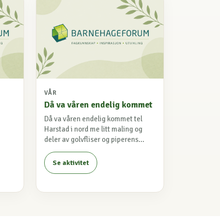
VÅR
Då va våren endelig kommet
Då va våren endelig kommet tel
Harstad i nord me litt maling og
deler av golvfliser og piperens...
Se aktivitet