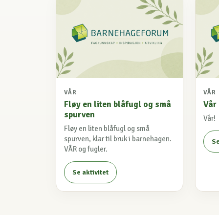
VÅR
VÅR
Fløy en liten blåfugl og små
Vår
spurven
Vår!
Fløy en liten blåfugl og små
spurven, klar til bruk i barnehagen.
Se
VÅR og fugler.
Se aktivitet