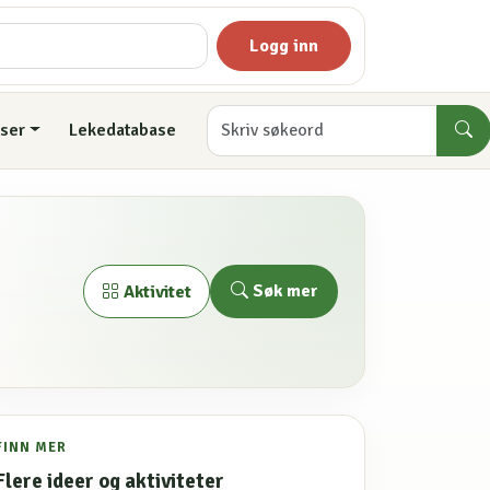
Logg inn
ser
Lekedatabase
Søk mer
Aktivitet
FINN MER
Flere ideer og aktiviteter