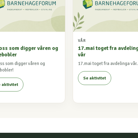
VÅR
 oss som digger våren og
17.mai toget fra avdelin
ebobler
vår
oss som digger våren og
17.mai toget fra avdelinga vår.
bobler!
Se aktivitet
 aktivitet