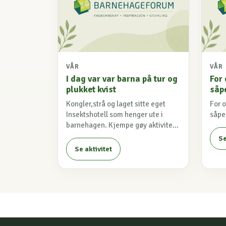
VÅR
VÅR
I dag var var barna på tur og
For
plukket kvist
såp
Kongler,strå og laget sitte eget
For 
Insektshotell som henger ute i
såpe
barnehagen. Kjempe gøy aktivite...
Se
Se aktivitet