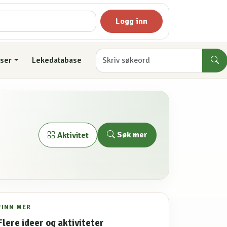
Logg inn
ser
Lekedatabase
Søk mer
Aktivitet
FINN MER
Flere ideer og aktiviteter