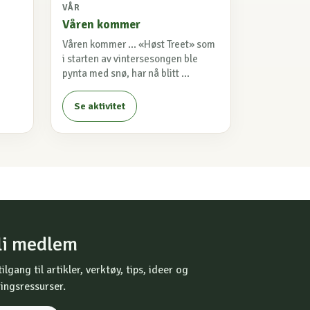
VÅR
Våren kommer
Våren kommer ... «Høst Treet» som
i starten av vintersesongen ble
pynta med snø, har nå blitt ...
Se aktivitet
li medlem
tilgang til artikler, verktøy, tips, ideer og
ingsressurser.