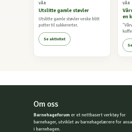
VÅR
VÅR
Utslitte gamle støvler
Vårv
en k
Utslitte gamle støvler veske blitt
potter til sukkererter.
"Vårv
koffe
Se aktivitet
Se
Om oss
Barnehageforum
er et nettbasert verktøy for
barnehager, utviklet av barnehagelærere for ansa
i barnehagen.