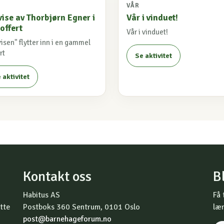
VÅR
ise av Thorbjørn Egner i
Vår i vinduet!
offert
Vår i vinduet!
isen" flytter inn i en gammel
rt
Se aktivitet
 aktivitet
Kontakt oss
B
Habitus AS
Få 
tte
Postboks 360 Sentrum, 0101 Oslo
lær
post@barnehageforum.no