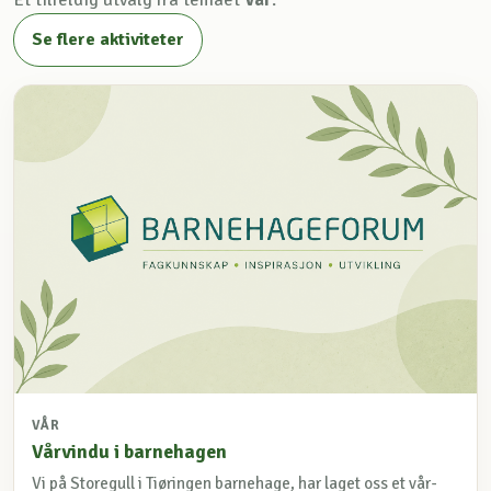
Et tilfeldig utvalg fra temaet
Vår
.
Se flere aktiviteter
VÅR
Vårvindu i barnehagen
Vi på Storegull i Tiøringen barnehage, har laget oss et vår-