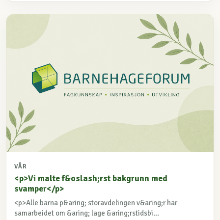
VÅR
<p>Vi malte f&oslash;rst bakgrunn med
svamper</p>
<p>Alle barna p&aring; storavdelingen v&aring;r har
samarbeidet om &aring; lage &aring;rstidsbi...