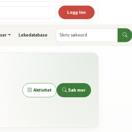
Logg inn
ser
Lekedatabase
Søk mer
Aktivitet