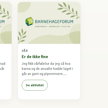
VÅR
Er de ikke fine
knad
Jeg fikk vårfølelse da jeg så hva
vår
barna og de ansatte hadde laget i
går av garn og piperensere....
Se aktivitet