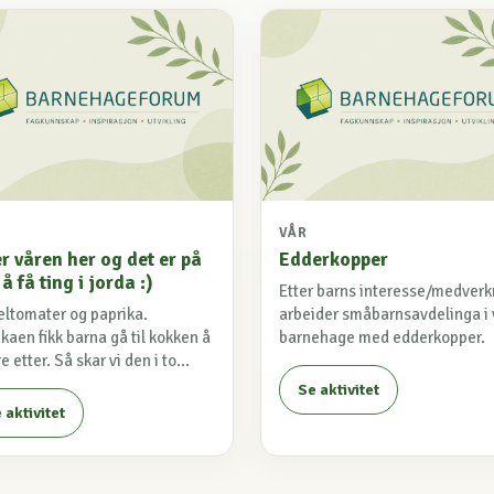
VÅR
r våren her og det er på
Edderkopper
 å få ting i jorda :)
Etter barns interesse/medver
ltomater og paprika.
arbeider småbarnsavdelinga i 
kaen fikk barna gå til kokken å
barnehage med edderkopper.
e etter. Så skar vi den i to...
Se aktivitet
 aktivitet