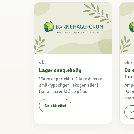
VÅR
VÅR
Lager sneglebolig
Da e
tide
Våren er perfekt til å lage diverse
småkrypboliger. I skogen eller i
Ampe
fjæra. Lærerikt å se på ar...
Papri
spørr
Se aktivitet
Se