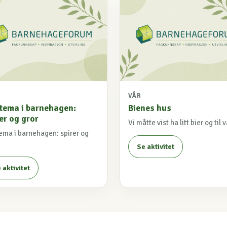
VÅR
 tema i barnehagen:
Bienes hus
er og gror
Vi måtte vist ha litt bier og til 
tema i barnehagen: spirer og
Se aktivitet
 aktivitet