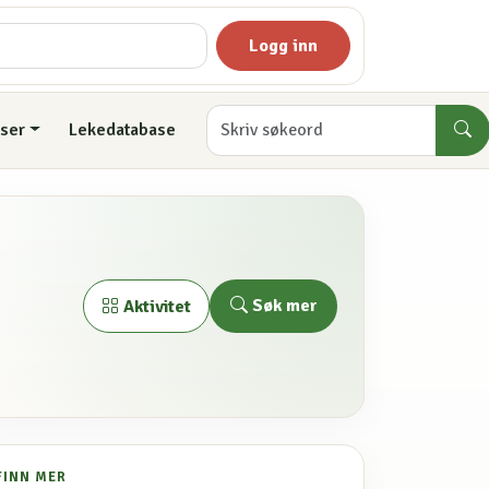
Logg inn
ser
Lekedatabase
Søk mer
Aktivitet
FINN MER