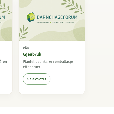
VÅR
Gjenbruk
våren
Plantet paprikafrø i emballasje
etter druer.
Se aktivitet