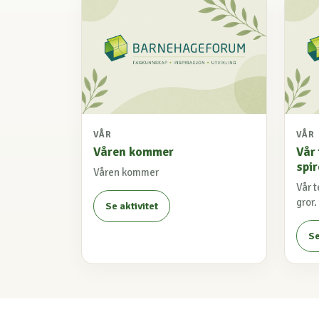
VÅR
VÅR
Våren kommer
Vår
spir
Våren kommer
Vår 
gror.
Se aktivitet
Se