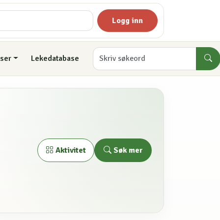
Logg inn
ser
Lekedatabase
Søk mer
Aktivitet