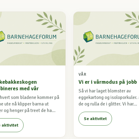
VÅR
kebakkeskogen
Vi er i vårmodus på jobb
bineres med vår
Så vi har laget blomster av
rhvert som bladene kommer på
eggekartong og isoloporkuler.
e ute nå klipper barna ut
de og rulla de i glitter. Vi har...
r og henger på treet de ha...
Se aktivitet
 aktivitet