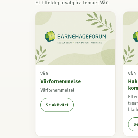
Et tilfeldig utvalg fra temaet
Vår
.
VÅR
VÅR
Vårfornemmelse
Hak
kom
Vårfornemmelse!
Ette
trærn
Se aktivitet
blade
Se