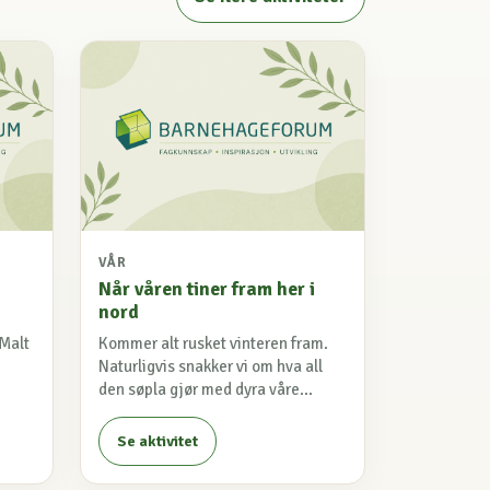
VÅR
Når våren tiner fram her i
nord
 Malt
Kommer alt rusket vinteren fram.
Naturligvis snakker vi om hva all
den søpla gjør med dyra våre...
Se aktivitet