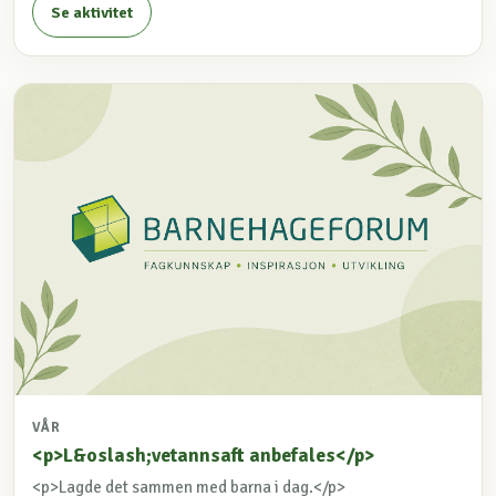
Se aktivitet
VÅR
<p>L&oslash;vetannsaft anbefales</p>
<p>Lagde det sammen med barna i dag.</p>