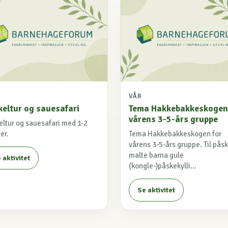
VÅR
keltur og sauesafari
Tema Hakkebakkeskogen
vårens 3-5-års gruppe
eltur og sauesafari med 1-2
er.
Tema Hakkebakkeskogen for
vårens 3-5-års gruppe. Til pås
malte barna gule
 aktivitet
(kongle-)påskekylli...
Se aktivitet