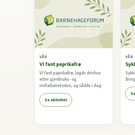
VÅR
VÅR
VI fant paprikafrø
Syk
VI fant paprikafrø, lagde drivhus
Sykk
etter gjenbruks- og
åring
innfallsmetoden, og sådde i dag:
Se
Se aktivitet