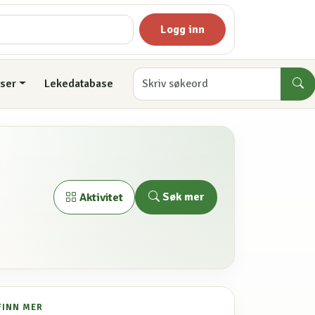
Logg inn
ser
Lekedatabase
Søk mer
Aktivitet
FINN MER