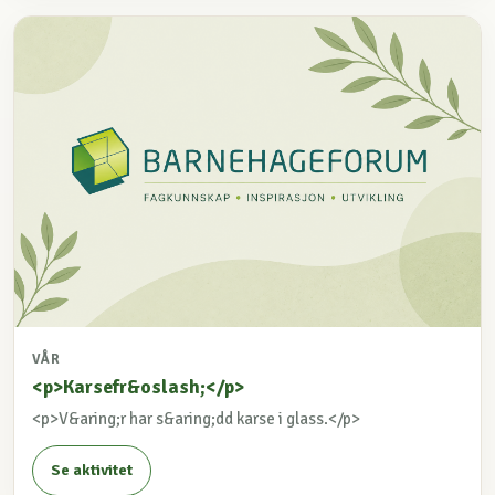
VÅR
<p>Karsefr&oslash;</p>
<p>V&aring;r har s&aring;dd karse i glass.</p>
Se aktivitet