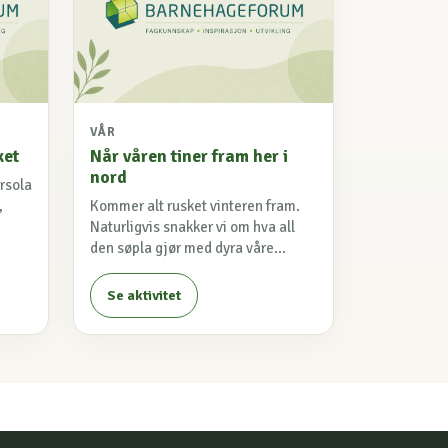
VÅR
ket
Når våren tiner fram her i
nord
årsola
,
Kommer alt rusket vinteren fram.
Naturligvis snakker vi om hva all
den søpla gjør med dyra våre...
Se aktivitet