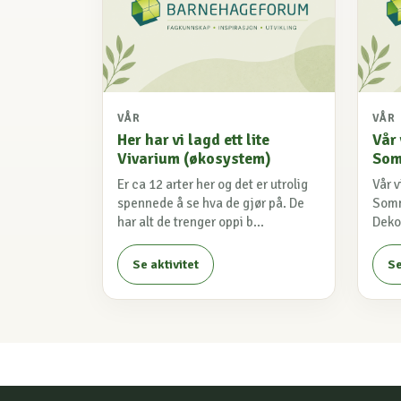
VÅR
VÅR
Her har vi lagd ett lite
Vår 
Vivarium (økosystem)
Som
Er ca 12 arter her og det er utrolig
Vår v
spennede å se hva de gjør på. De
Somm
har alt de trenger oppi b...
Dekor
Se aktivitet
Se