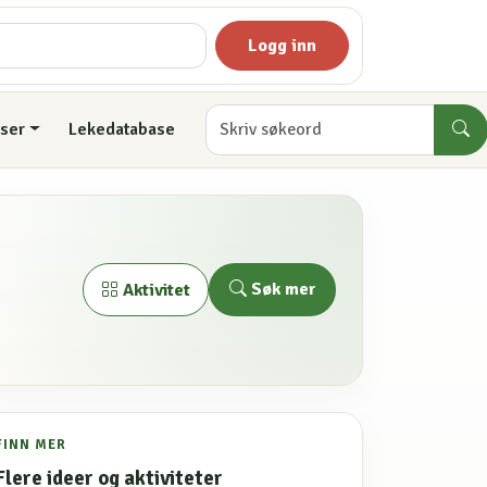
Logg inn
ser
Lekedatabase
Søk mer
Aktivitet
FINN MER
Flere ideer og aktiviteter