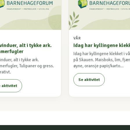
VÅR
vinduer, alt i tykke ark.
Idag har kyllingene klek
merfugler
Idag har kyllingene klekket i v
induer, alt i tykke ark.
på Skauen. Maisboks, lim, fjær
erfugler, Tulipaner og gress.
øyne, oransje papir/karto...
ativt.
Se aktivitet
 aktivitet