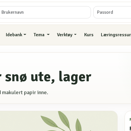
Idebank
Tema
Verktøy
Kurs
Læringsressur
r snø ute, lager
d makulert papir inne.