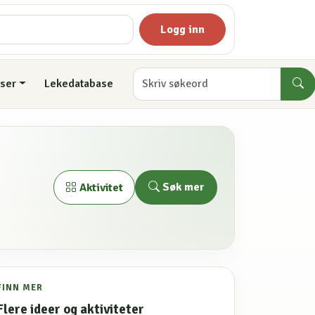
Logg inn
ser
Lekedatabase
Søk mer
Aktivitet
FINN MER
Flere ideer og aktiviteter