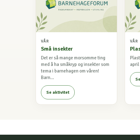
VÅR
VÅR
Små insekter
Plas
Det er så mange morsomme ting
Plast
med å ha småkryp og insekter som
april
tema i barnehagen om våren!
Barn...
Se
Se aktivitet