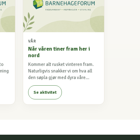
VÅR
Når våren tiner fram her i
nord
to
Kommer alt rusket vinteren fram.
nning
Naturligvis snakker vi om hva all
den søpla gjør med dyra våre...
Se aktivitet