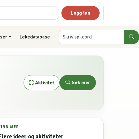
Logg inn
ser
Lekedatabase
Søk mer
Aktivitet
FINN MER
Flere ideer og aktiviteter