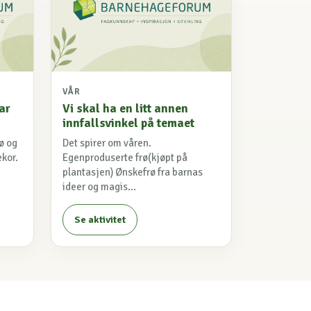
VÅR
ar
Vi skal ha en litt annen
innfallsvinkel på temaet
ø og
Det spirer om våren.
ekor.
Egenproduserte frø(kjøpt på
plantasjen) Ønskefrø fra barnas
ideer og magis...
Se aktivitet