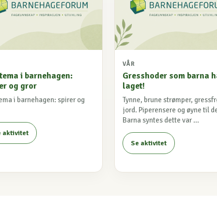
VÅR
 tema i barnehagen:
Gresshoder som barna h
er og gror
laget!
tema i barnehagen: spirer og
Tynne, brune strømper, gressfr
jord. Piperensere og øyne til d
Barna syntes dette var ...
 aktivitet
Se aktivitet