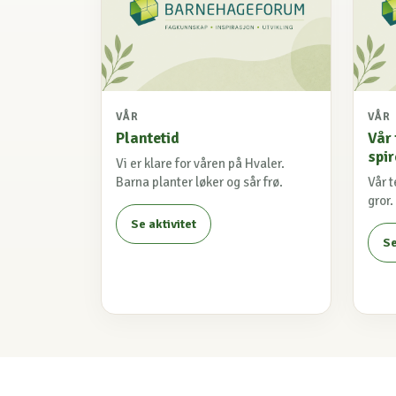
VÅR
VÅR
Plantetid
Vår
spir
Vi er klare for våren på Hvaler.
Barna planter løker og sår frø.
Vår 
gror.
Se aktivitet
Se