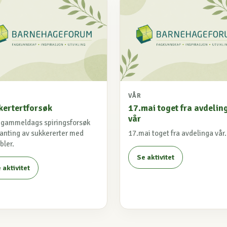
VÅR
kertertforsøk
17.mai toget fra avdelin
vår
 gammeldags spiringsforsøk
lanting av sukkererter med
17.mai toget fra avdelinga vår.
bler.
Se aktivitet
 aktivitet