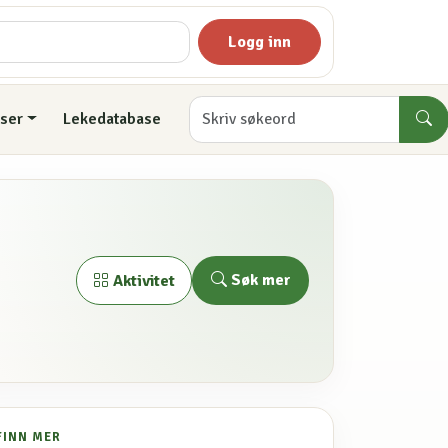
Logg inn
ser
Lekedatabase
Søk mer
Aktivitet
FINN MER