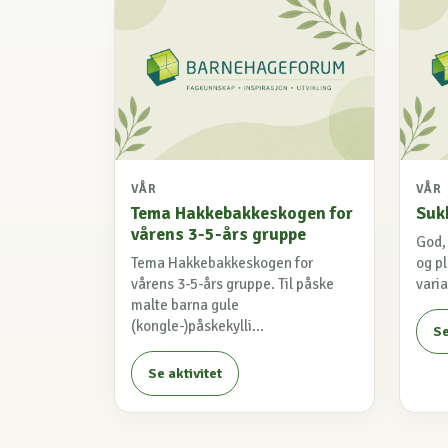
VÅR
VÅR
Tema Hakkebakkeskogen for
Suk
vårens 3-5-års gruppe
God,
Tema Hakkebakkeskogen for
og p
vårens 3-5-års gruppe. Til påske
varia
malte barna gule
(kongle-)påskekylli...
Se
Se aktivitet