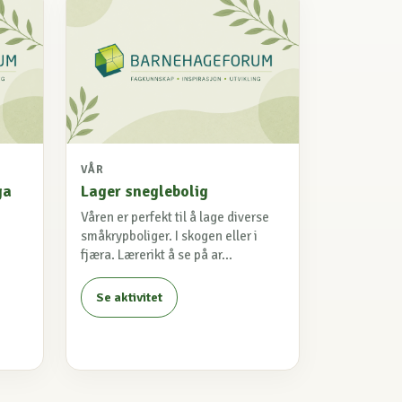
VÅR
ga
Lager sneglebolig
Våren er perfekt til å lage diverse
småkrypboliger. I skogen eller i
fjæra. Lærerikt å se på ar...
Se aktivitet