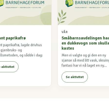
VÅR
ant paprikafrø
Småbarnsavdelingen ha
en dukkevogn som skull
nt paprikafrø, lagde drivhus
kastes
r gjenbruks- og
allsmetoden, og sådde i dag:
Men vi valgte og gi den en ny
sjanse så med litt vask, skruin
fantasi har vi nå laget en ny...
 aktivitet
Se aktivitet