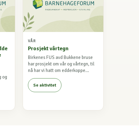
VÅR
dde
Prosjekt vårtegn
e
Birkenes FUS avd Bukkene bruse
har prosjekt om vår og vårtegn, til
nå har vi hatt om edderkoppe...
g og
Se aktivitet