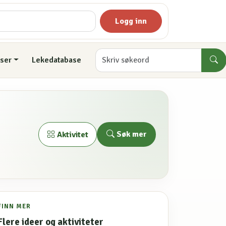
Logg inn
ser
Lekedatabase
Søk mer
Aktivitet
FINN MER
Flere ideer og aktiviteter