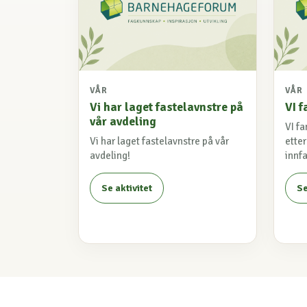
VÅR
VÅR
Vi har laget fastelavnstre på
VI f
vår avdeling
VI fa
Vi har laget fastelavnstre på vår
ette
avdeling!
innf
Se aktivitet
Se