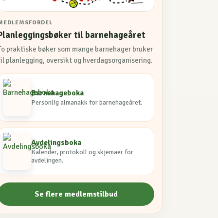
MEDLEMSFORDEL
Planleggingsbøker til barnehageåret
To praktiske bøker som mange barnehager bruker
til planlegging, oversikt og hverdagsorganisering.
Barnehageboka
Personlig almanakk for barnehageåret.
Avdelingsboka
Kalender, protokoll og skjemaer for
avdelingen.
Se flere medlemstilbud