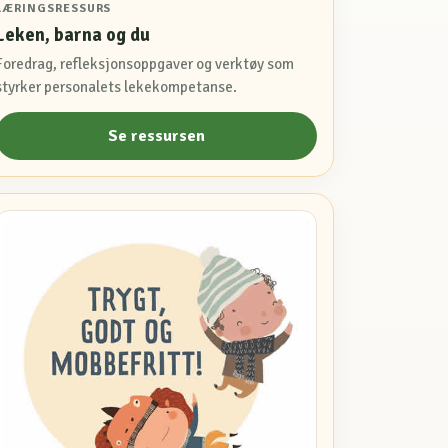
LÆRINGSRESSURS
Leken, barna og du
Foredrag, refleksjonsoppgaver og verktøy som
styrker personalets lekekompetanse.
Se ressursen