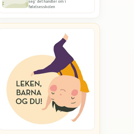
seg" det handler om i
følelsesskolen