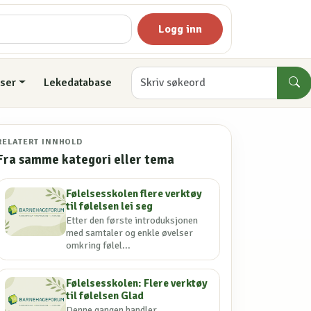
Logg inn
ser
Lekedatabase
RELATERT INNHOLD
Fra samme kategori eller tema
Følelsesskolen flere verktøy
til følelsen lei seg
Etter den første introduksjonen
med samtaler og enkle øvelser
omkring følel...
Følelsesskolen: Flere verktøy
til følelsen Glad
Denne gangen handler