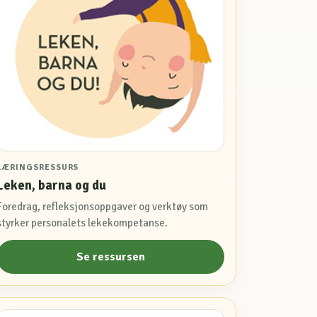
LÆRINGSRESSURS
Leken, barna og du
Foredrag, refleksjonsoppgaver og verktøy som
styrker personalets lekekompetanse.
Se ressursen