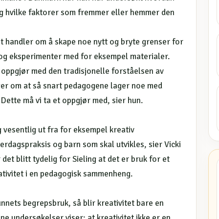
 og hvilke faktorer som fremmer eller hemmer den
itet handler om å skape noe nytt og bryte grenser for
r og eksperimenter med for eksempel materialer.
et oppgjør med den tradisjonelle forståelsen av
inger om at så snart pedagogene lager noe med
 Dette må vi ta et oppgjør med, sier hun.
g vesentlig ut fra for eksempel kreativ
erdagspraksis og barn som skal utvikles, sier Vicki
et blitt tydelig for Sieling at det er bruk for et
ativitet i en pedagogisk sammenheng.
nets begrepsbruk, så blir kreativitet bare en
 undersøkelser viser; at kreativitet ikke er en