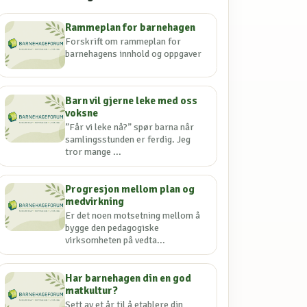
Rammeplan for barnehagen
Forskrift om rammeplan for
barnehagens innhold og oppgaver
Barn vil gjerne leke med oss
voksne
”Får vi leke nå?” spør barna når
samlingsstunden er ferdig. Jeg
tror mange ...
Progresjon mellom plan og
medvirkning
Er det noen motsetning mellom å
bygge den pedagogiske
virksomheten på vedta...
Har barnehagen din en god
matkultur?
Sett av et år til å etablere din