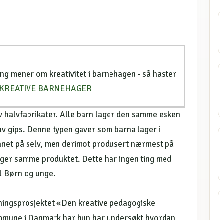
I
ing mener om kreativitet i barnehagen - så haster
KREATIVE BARNEHAGER
v halvfabrikater. Alle barn lager den samme esken
av gips. Denne typen gaver som barna lager i
nnet på selv, men derimot produsert nærmest på
lager samme produktet. Dette har ingen ting med
 til Børn og unge.
kningsprosjektet «Den kreative pedagogiske
mmune i Danmark har hun har undersøkt hvordan