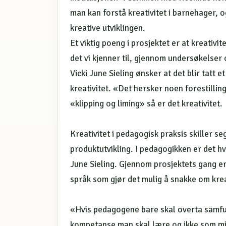
man kan forstå kreativitet i barnehager,
kreative utviklingen.
Et viktig poeng i prosjektet er at kreativ
det vi kjenner til, gjennom undersøkelse
Vicki June Sieling ønsker at det blir tatt 
kreativitet. «Det hersker noen forestill
«klipping og liming» så er det kreativitet.
Kreativitet i pedagogisk praksis skiller se
produktutvikling. I pedagogikken er det hv
June Sieling. Gjennom prosjektets gang er d
språk som gjør det mulig å snakke om kre
«Hvis pedagogene bare skal overta samfun
kompetanse man skal lære og ikke som mine