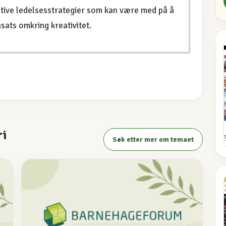
tive ledelsesstrategier som kan være med på å
nsats omkring kreativitet.
ri
Søk etter mer om temaet