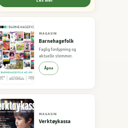
Les mer
MAGASIN
Barnehagefolk
Faglig fordypning og
aktuelle stemmer.
Åpne
MAGASIN
Verktøykassa