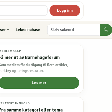
Logg inn
ser
Lekedatabase
MEDLEMSKAP
Få mer ut av Barnehageforum
Som medlem får du tilgang til flere artikler,
verktøy og læringsressurser.
Les mer
RELATERT INNHOLD
Fra samme kategori eller tema