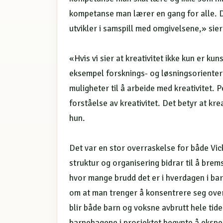
kompetanse man lærer en gang for alle. D
utvikler i samspill med omgivelsene,» sier
«Hvis vi sier at kreativitet ikke kun er ku
eksempel forsknings- og løsningsorientert
muligheter til å arbeide med kreativitet. 
forståelse av kreativitet. Det betyr at kre
hun.
Det var en stor overraskelse for både Vi
struktur og organisering bidrar til å bre
hvor mange brudd det er i hverdagen i b
om at man trenger å konsentrere seg over
blir både barn og voksne avbrutt hele tide
barnehagene i prosjektet begynte å eksp