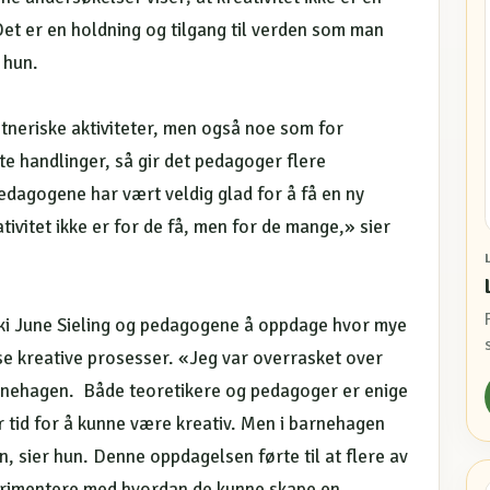
et er en holdning og tilgang til verden som man
 hun.
nstneriske aktiviteter, men også noe som for
e handlinger, så gir det pedagoger flere
Pedagogene har vært veldig glad for å få en ny
ativitet ikke er for de få, men for de mange,» sier
cki June Sieling og pedagogene å oppdage hvor mye
mse kreative prosesser. «Jeg var overrasket over
arnehagen. Både teoretikere og pedagoger er enige
 tid for å kunne være kreativ. Men i barnehagen
n, sier hun. Denne oppdagelsen førte til at flere av
erimentere med hvordan de kunne skape en