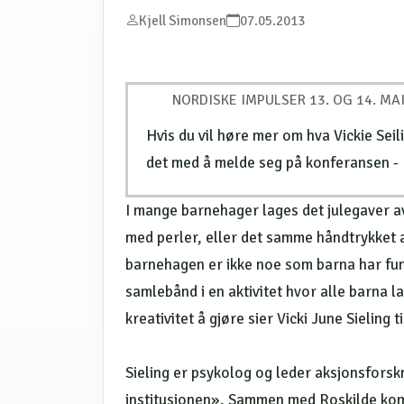
Kjell Simonsen
07.05.2013
NORDISKE IMPULSER 13. OG 14. MA
Hvis du vil høre mer om hva Vickie Seil
det med å melde seg på konferansen -
I mange barnehager lages det julegaver a
med perler, eller det samme håndtrykket 
barnehagen er ikke noe som barna har fu
samlebånd i en aktivitet hvor alle barna 
kreativitet å gjøre sier Vicki June Sieling
Sieling er psykolog og leder aksjonsfors
institusjonen». Sammen med Roskilde ko