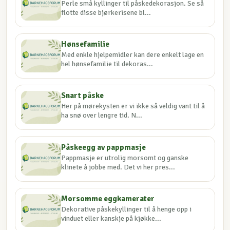
Perle små kyllinger til påskedekorasjon. Se så
flotte disse bjørkerisene bl...
Hønsefamilie
Med enkle hjelpemidler kan dere enkelt lage en
hel hønsefamilie til dekoras...
Snart påske
Her på mørekysten er vi ikke så veldig vant til å
ha snø over lengre tid. N...
Påskeegg av pappmasje
Pappmasje er utrolig morsomt og ganske
klinete å jobbe med. Det vi her pres...
Morsomme eggkamerater
Dekorative påskekyllinger til å henge opp i
vinduet eller kanskje på kjøkke...