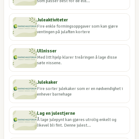
som passer best for de eld...
Juleaktiviteter
Fire enkle formingsoppgaver som kan gjøre
ventingen på julaften kortere
Ullnisser
Med litt hjelp klarer treåringen å lage disse
søte nissene.
Julekaker
Fire sorter julekaker som er en nødvendighet i
enhever barnehage
Lag en julestjerne
Å lage julepynt kan gjøres utrolig enkelt og
likevel bli fint. Denne julest...