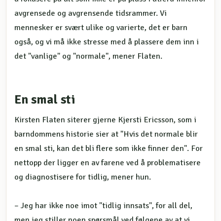
avgrensede og avgrensende tidsrammer. Vi
mennesker er svært ulike og varierte, det er barn
også, og vi må ikke stresse med å plassere dem inn i
det "vanlige" og "normale", mener Flaten.
En smal sti
Kirsten Flaten siterer gjerne Kjersti Ericsson, som i
barndommens historie sier at "Hvis det normale blir
en smal sti, kan det bli flere som ikke finner den". For
nettopp der ligger en av farene ved å problematisere
og diagnostisere for tidlig, mener hun.
– Jeg har ikke noe imot "tidlig innsats", for all del,
men jeg stiller noen spørsmål ved følgene av at vi