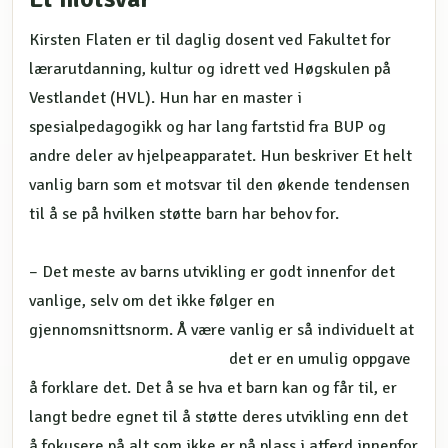
Kirsten Flaten er til daglig dosent ved Fakultet for
lærarutdanning, kultur og idrett ved Høgskulen på
Vestlandet (HVL). Hun har en master i
spesialpedagogikk og har lang fartstid fra BUP og
andre deler av hjelpeapparatet. Hun beskriver Et helt
vanlig barn som et motsvar til den økende tendensen
til å se på hvilken støtte barn har behov for.
– Det meste av barns utvikling er godt innenfor det
vanlige, selv om det ikke følger en
gjennomsnittsnorm. Å være vanlig er så individuelt at
det er en umulig
oppgave
å forklare det. Det å se hva et barn kan og får til, er
langt bedre egnet til å støtte deres utvikling enn det
å fokusere på alt som ikke er på plass i atferd innenfor