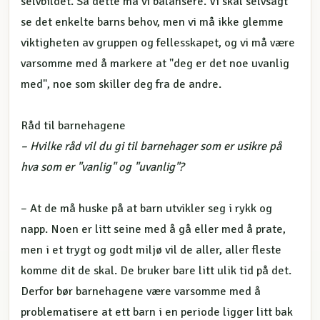
selvbildet. Så dette må vi balansere. Vi skal selvsagt
se det enkelte barns behov, men vi må ikke glemme
viktigheten av gruppen og fellesskapet, og vi må være
varsomme med å markere at "deg er det noe uvanlig
med", noe som skiller deg fra de andre.
Råd til barnehagene
– Hvilke råd vil du gi til barnehager som er usikre på
hva som er "vanlig" og "uvanlig"?
– At de må huske på at barn utvikler seg i rykk og
napp. Noen er litt seine med å gå eller med å prate,
men i et trygt og godt miljø vil de aller, aller fleste
komme dit de skal. De bruker bare litt ulik tid på det.
Derfor bør barnehagene være varsomme med å
problematisere at ett barn i en periode ligger litt bak