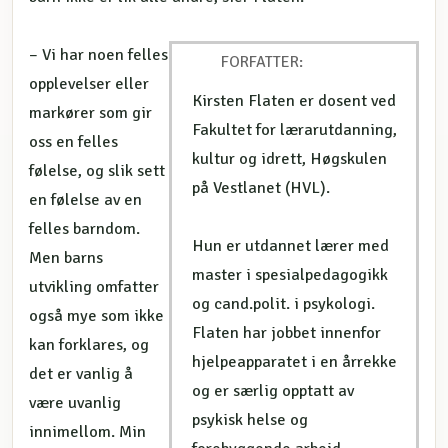
– Vi har noen felles
FORFATTER:
opplevelser eller
Kirsten Flaten er dosent ved
markører som gir
Fakultet for lærarutdanning,
oss en felles
kultur og idrett, Høgskulen
følelse, og slik sett
på Vestlanet (HVL).
en følelse av en
felles barndom.
Hun er utdannet lærer med
Men barns
master i spesialpedagogikk
utvikling omfatter
og cand.polit. i psykologi.
også mye som ikke
Flaten har jobbet innenfor
kan forklares, og
hjelpeapparatet i en årrekke
det er vanlig å
og er særlig opptatt av
være uvanlig
psykisk helse og
innimellom. Min