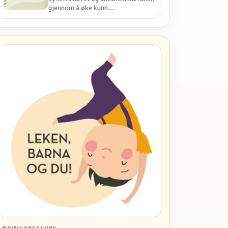
gjennom å øke kunn...