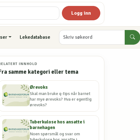
Logg inn
ser
Lekedatabase
RELATERT INNHOLD
Fra samme kategori eller tema
Ørevoks
Skal man bruke q-tips når barnet
har mye ørevoks? Hva er egentlig
ørevoks?
Tuberkulose hos ansatte i
barnehagen
Noen spørsmål og svar om
tuberkulose hos ansatte i