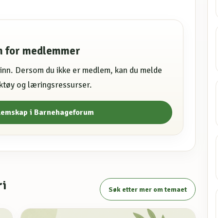
en for medlemmer
e inn. Dersom du ikke er medlem, kan du melde
erktøy og læringsressurser.
lemskap i Barnehageforum
ri
Søk etter mer om temaet