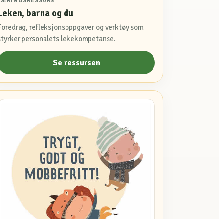
LÆRINGSRESSURS
Leken, barna og du
Foredrag, refleksjonsoppgaver og verktøy som
styrker personalets lekekompetanse.
Se ressursen