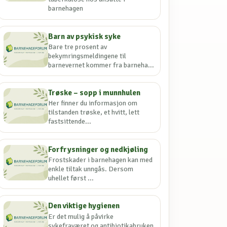
barnehagen
Barn av psykisk syke
Bare tre prosent av
bekymringsmeldingene til
barnevernet kommer fra barneha...
Trøske – sopp i munnhulen
Her finner du informasjon om
tilstanden trøske, et hvitt, lett
fastsittende...
Forfrysninger og nedkjøling
Frostskader i barnehagen kan med
enkle tiltak unngås. Dersom
uhellet først ...
Den viktige hygienen
Er det mulig å påvirke
sykefraværet og antibiotikabruken