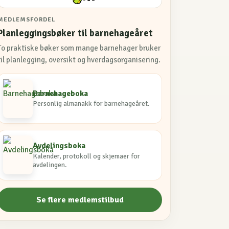
MEDLEMSFORDEL
Planleggingsbøker til barnehageåret
To praktiske bøker som mange barnehager bruker
til planlegging, oversikt og hverdagsorganisering.
Barnehageboka
Personlig almanakk for barnehageåret.
Avdelingsboka
Kalender, protokoll og skjemaer for
avdelingen.
Se flere medlemstilbud