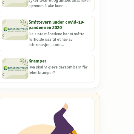
sykefraværet og antibiotikabruken
gjennom å øke kunn...
Smittevern under covid-19-
pandemien 2020
De siste månedene har vi måtte
forholde oss til et hav av
informasjon, kont...
Kramper
Hva skal vi gjøre dersom barn får
feberkramper?