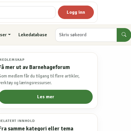
Logg inn
ser
Lekedatabase
MEDLEMSKAP
Få mer ut av Barnehageforum
Som medlem får du tilgang til flere artikler,
verktøy og læringsressurser.
Les mer
RELATERT INNHOLD
Fra samme kategori eller tema