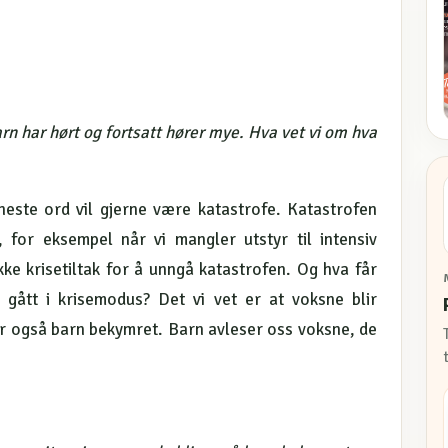
arn har hørt og fortsatt hører mye. Hva vet vi om hva
g neste ord vil gjerne være katastrofe. Katastrofen
, for eksempel når vi mangler utstyr til intensiv
kke krisetiltak for å unngå katastrofen. Og hva får
gått i krisemodus? Det vi vet er at voksne blir
ir også barn bekymret. Barn avleser oss voksne, de