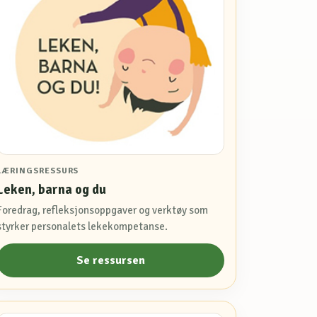
LÆRINGSRESSURS
Leken, barna og du
Foredrag, refleksjonsoppgaver og verktøy som
styrker personalets lekekompetanse.
Se ressursen