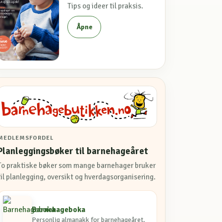
Tips og ideer til praksis.
Åpne
MEDLEMSFORDEL
Planleggingsbøker til barnehageåret
To praktiske bøker som mange barnehager bruker
til planlegging, oversikt og hverdagsorganisering.
Barnehageboka
Personlig almanakk for barnehageåret.