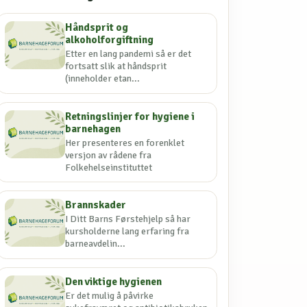
Håndsprit og
alkoholforgiftning
Etter en lang pandemi så er det
fortsatt slik at håndsprit
(inneholder etan...
Retningslinjer for hygiene i
barnehagen
Her presenteres en forenklet
versjon av rådene fra
Folkehelseinstituttet
Brannskader
I Ditt Barns Førstehjelp så har
kursholderne lang erfaring fra
barneavdelin...
Den viktige hygienen
Er det mulig å påvirke