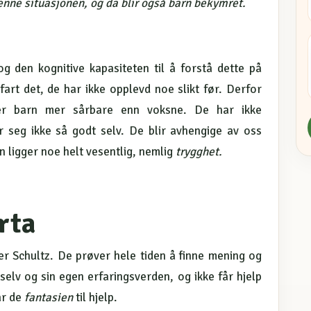
denne situasjonen, og da blir også barn bekymret.
g den kognitive kapasiteten til å forstå dette på
rt det, de har ikke opplevd noe slikt før. Derfor
r, er barn mer sårbare enn voksne. De har ikke
r seg ikke så godt selv. De blir avhengige av oss
n ligger noe helt vesentlig, nemlig
trygghet.
rta
r Schultz. De prøver hele tiden å finne mening og
 selv og sin egen erfaringsverden, og ikke får hjelp
ar de
fantasien
til hjelp.