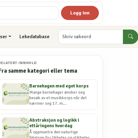
Logg inn
ser
Lekedatabase
RELATERT INNHOLD
Fra samme kategori eller tema
Barnehagen med eget korps
Mange barnehager ønsker seg
besøk av et musikkorps når det
nærmer seg 17. m...
Abstraksjon og logikk i
ettåringens hverdag
Å oppmuntre den naturlige
følelsen for likheter og ulikheter