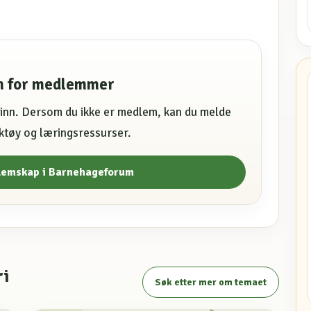
en for medlemmer
e inn. Dersom du ikke er medlem, kan du melde
erktøy og læringsressurser.
lemskap i Barnehageforum
ri
Søk etter mer om temaet