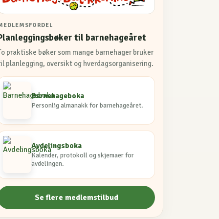
MEDLEMSFORDEL
Planleggingsbøker til barnehageåret
To praktiske bøker som mange barnehager bruker
til planlegging, oversikt og hverdagsorganisering.
Barnehageboka
Personlig almanakk for barnehageåret.
Avdelingsboka
Kalender, protokoll og skjemaer for
avdelingen.
Se flere medlemstilbud