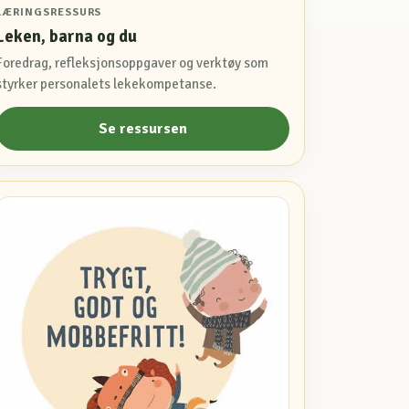
LÆRINGSRESSURS
Leken, barna og du
Foredrag, refleksjonsoppgaver og verktøy som
styrker personalets lekekompetanse.
Se ressursen