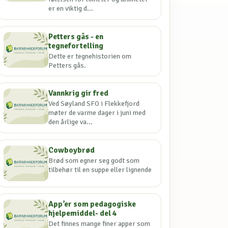
er en viktig d...
Petters gås - en
tegnefortelling
Dette er tegnehistorien om
Petters gås.
Vannkrig gir fred
Ved Søyland SFO i Flekkefjord
møter de varme dager i juni med
den årlige va...
Cowboybrød
Brød som egner seg godt som
tilbehør til en suppe eller lignende
App’er som pedagogiske
hjelpemiddel- del 4
Det finnes mange finer apper som