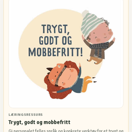
LÆRINGSRESSURS
Trygt, godt og mobbefritt
Gi personalet felles språk og konkrete verktøy for et trygt og