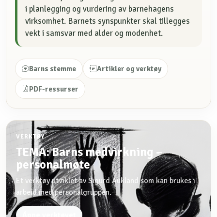
i planlegging og vurdering av barnehagens
virksomhet. Barnets synspunkter skal tillegges
vekt i samsvar med alder og modenhet.
Barns stemme
Artikler og verktøy
PDF-ressurser
VERKTØY
TEMA: Barns medvirkning –
personalmøte
Et verktøy utviklet av Sigurd Aukland som kan brukes i
arbeid med personalgruppen.
Åpne verktøyet