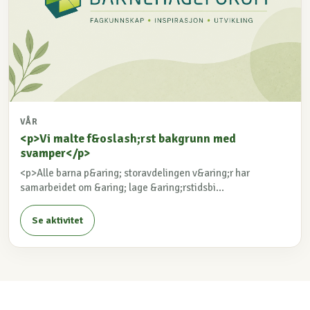
VÅR
<p>Vi malte f&oslash;rst bakgrunn med
svamper</p>
<p>Alle barna p&aring; storavdelingen v&aring;r har
samarbeidet om &aring; lage &aring;rstidsbi...
Se aktivitet