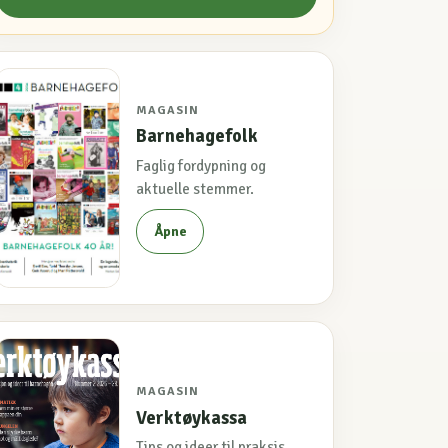
MAGASIN
Barnehagefolk
Faglig fordypning og
aktuelle stemmer.
Åpne
MAGASIN
Verktøykassa
Tips og ideer til praksis.