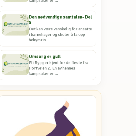
kampsaker er ...
Den nødvendige samtalen- Del
5
Det kan være vanskelig for ansatte
i barnehager og skoler å ta opp
bekymrin...
Omsorg er gull
Eli Rygg er kjent for de fleste fra
Portveien 2. En av hennes
kampsaker er ...