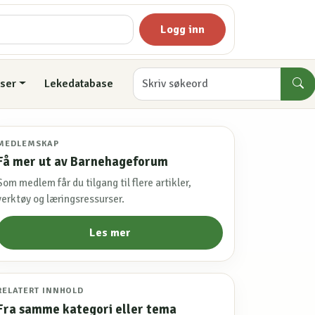
Logg inn
ser
Lekedatabase
MEDLEMSKAP
Få mer ut av Barnehageforum
Som medlem får du tilgang til flere artikler,
verktøy og læringsressurser.
Les mer
RELATERT INNHOLD
Fra samme kategori eller tema