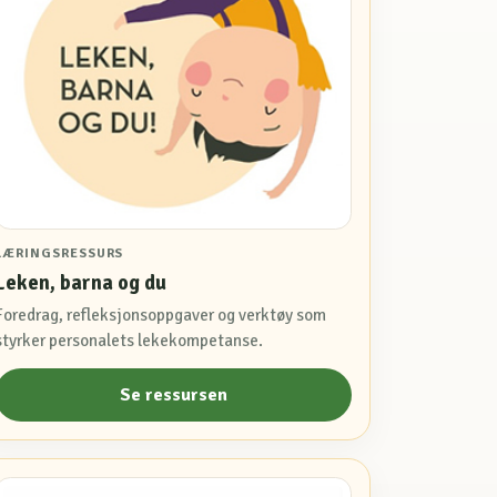
LÆRINGSRESSURS
Leken, barna og du
Foredrag, refleksjonsoppgaver og verktøy som
styrker personalets lekekompetanse.
Se ressursen