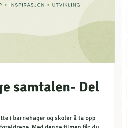
e samtalen- Del
tte i barnehager og skoler å ta opp
foreldrene. Med denne filmen får du