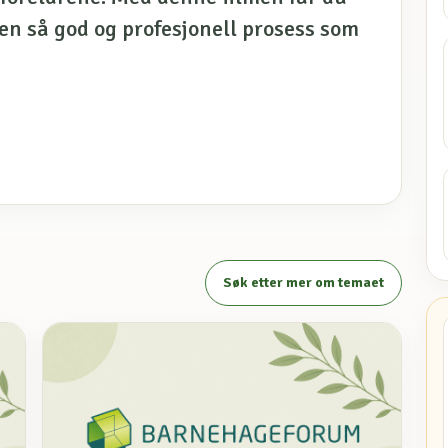
en så god og profesjonell prosess som
Søk etter mer om temaet