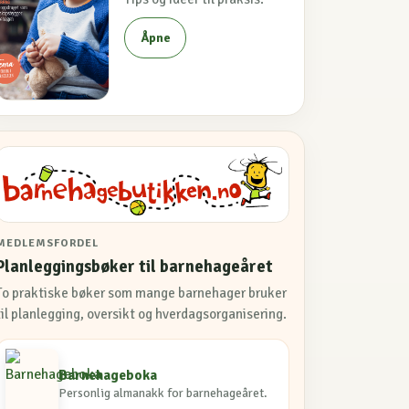
Åpne
MEDLEMSFORDEL
Planleggingsbøker til barnehageåret
To praktiske bøker som mange barnehager bruker
til planlegging, oversikt og hverdagsorganisering.
Barnehageboka
Personlig almanakk for barnehageåret.