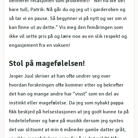
definerer relasjonen som problemet? ”Nei nå ble det
bare tull, Patrik. Nå går du og jeg ut i garderoben og
så tar vi en pause. Så begynner vi på nytt og ser om vi
kan finne ut av dette.” Vis meg den femåringen som
ikke vil sette pris på og lære noe av en slik respekt og
engasjement fra en voksen!
Stol på magefølelsen!
Jesper Juul skriver at han ofte undrer seg over
hvordan forskningen ofte kommer etter og bekrefter
det han og mange andre har ”visst” som en del av
instinkt eller magefølelse. Da jeg som nybakt pappa
fikk beskjed på helsestasjonen at jeg godt kunne ta på
hodetelefoner og høre på musikk dersom jeg syntes
det var slitsomt at min 6 måneder gamle datter gråt,