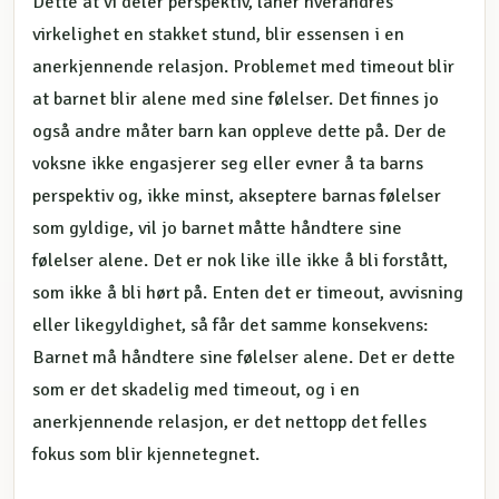
Dette at vi deler perspektiv, låner hverandres
virkelighet en stakket stund, blir essensen i en
anerkjennende relasjon. Problemet med timeout blir
at barnet blir alene med sine følelser. Det finnes jo
også andre måter barn kan oppleve dette på. Der de
voksne ikke engasjerer seg eller evner å ta barns
perspektiv og, ikke minst, akseptere barnas følelser
som gyldige, vil jo barnet måtte håndtere sine
følelser alene. Det er nok like ille ikke å bli forstått,
som ikke å bli hørt på. Enten det er timeout, avvisning
eller likegyldighet, så får det samme konsekvens:
Barnet må håndtere sine følelser alene. Det er dette
som er det skadelig med timeout, og i en
anerkjennende relasjon, er det nettopp det felles
fokus som blir kjennetegnet.