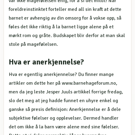
var ikke magefølelsen enig, for å si det mildt! Når
foreldreinstinktet forteller med all sin kraft at dette
barnet er avhengig av din omsorg for å vokse opp, så
føles det ikke riktig å la barnet ligge alene på et
mørkt rom og gråte. Budskapet blir derfor at man skal
stole på magefølelsen.
Hva er anerkjennelse?
Hva er egentlig anerkjennelse? Du finner mange
artikler om dette her på www.barnehageforum.no,
men da jeg leste Jesper Juuls artikkel forrige fredag,
slo det meg at jeg hadde funnet en uhyre enkel og
ganske så presis definisjon: Anerkjennelse er å dele
subjektive følelser og opplevelser. Dermed handler
det om ikke å la barn være alene med sine følelser.