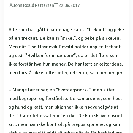
John Roald Pettersen
22.08.2017
Alle som har gått i barnehage kan si "trekant" og peke
på en trekant. De kan si "sirkel", og peke på sirkelen.
Men når Else Havnevik Devold holder opp en trekant
og spør "Hvilken form har den?", da er det flere som
ikke forstår hva hun mener. De har lært enkeltordene,
men forstår ikke fellesbetegnelser og sammenhenger.
– Mange lærer seg en "hverdagsnorsk", men sliter
med begreper og forståelse. De kan ordene, som hest
og hund og katt, men skjønner ikke nødvendigvis at
de tilhører felleskategorien dyr. De kan skrive navnet
sitt, men har ikke kontroll på preposisjonene, og kan
skrive navnet sitt midt på arket når de får beskjed om