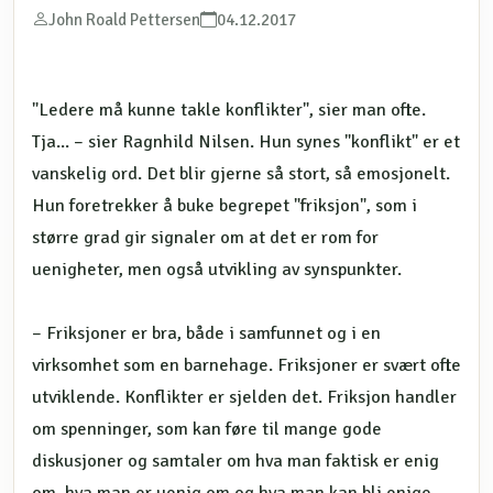
John Roald Pettersen
04.12.2017
"Ledere må kunne takle konflikter", sier man ofte.
Tja... – sier Ragnhild Nilsen. Hun synes "konflikt" er et
vanskelig ord. Det blir gjerne så stort, så emosjonelt.
Hun foretrekker å buke begrepet "friksjon", som i
større grad gir signaler om at det er rom for
uenigheter, men også utvikling av synspunkter.
– Friksjoner er bra, både i samfunnet og i en
virksomhet som en barnehage. Friksjoner er svært ofte
utviklende. Konflikter er sjelden det. Friksjon handler
om spenninger, som kan føre til mange gode
diskusjoner og samtaler om hva man faktisk er enig
om, hva man er uenig om og hva man kan bli enige