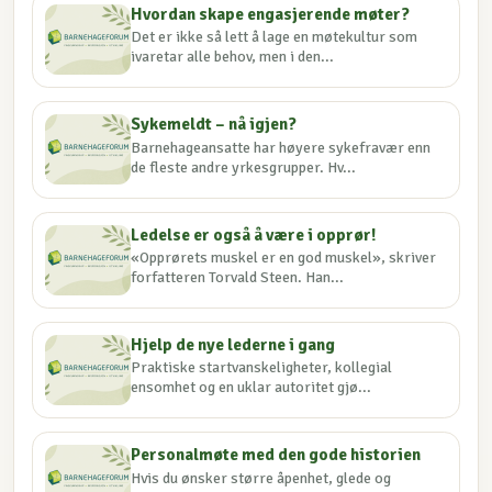
Hvordan skape engasjerende møter?
Det er ikke så lett å lage en møtekultur som
ivaretar alle behov, men i den...
Sykemeldt – nå igjen?
Barnehageansatte har høyere sykefravær enn
de fleste andre yrkesgrupper. Hv...
Ledelse er også å være i opprør!
«Opprørets muskel er en god muskel», skriver
forfatteren Torvald Steen. Han...
Hjelp de nye lederne i gang
Praktiske startvanskeligheter, kollegial
ensomhet og en uklar autoritet gjø...
Personalmøte med den gode historien
Hvis du ønsker større åpenhet, glede og