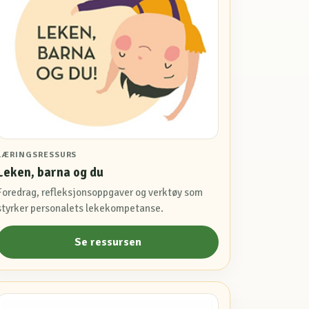
LÆRINGSRESSURS
Leken, barna og du
Foredrag, refleksjonsoppgaver og verktøy som
styrker personalets lekekompetanse.
Se ressursen