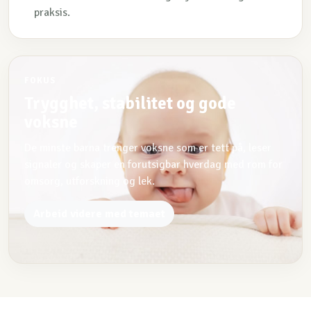
praksis.
FOKUS
Trygghet, stabilitet og gode
voksne
De minste barna trenger voksne som er tett på, leser
signaler og skaper en forutsigbar hverdag med rom for
omsorg, utforskning og lek.
Arbeid videre med temaet