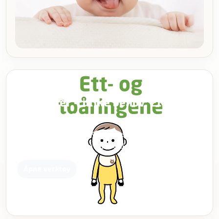
VERKTØY
Ulik alder – ulike behov: Ett- og
toåringene
Et verktøy utviklet av Karin Österlund om de yngste
barnas behov, utvikling og hverdag i barnehagen.
Åpne verktøy