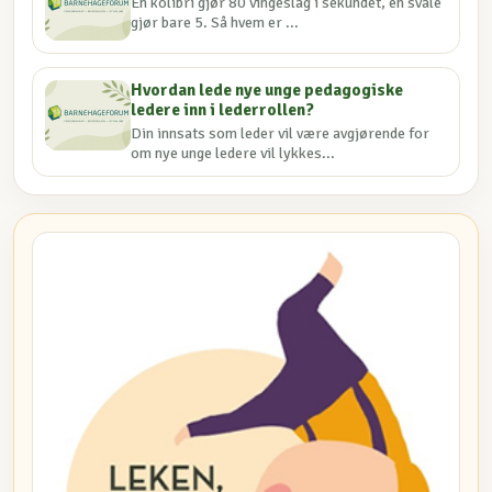
En kolibri gjør 80 vingeslag i sekundet, en svale
gjør bare 5. Så hvem er ...
Hvordan lede nye unge pedagogiske
ledere inn i lederrollen?
Din innsats som leder vil være avgjørende for
om nye unge ledere vil lykkes...